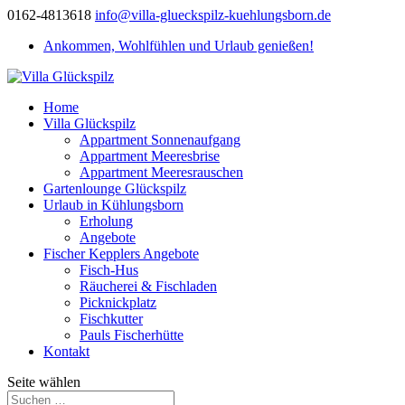
0162-4813618
info@villa-glueckspilz-kuehlungsborn.de
Ankommen, Wohlfühlen und Urlaub genießen!
Home
Villa Glückspilz
Appartment Sonnenaufgang
Appartment Meeresbrise
Appartment Meeresrauschen
Gartenlounge Glückspilz
Urlaub in Kühlungsborn
Erholung
Angebote
Fischer Kepplers Angebote
Fisch-Hus
Räucherei & Fischladen
Picknickplatz
Fischkutter
Pauls Fischerhütte
Kontakt
Seite wählen