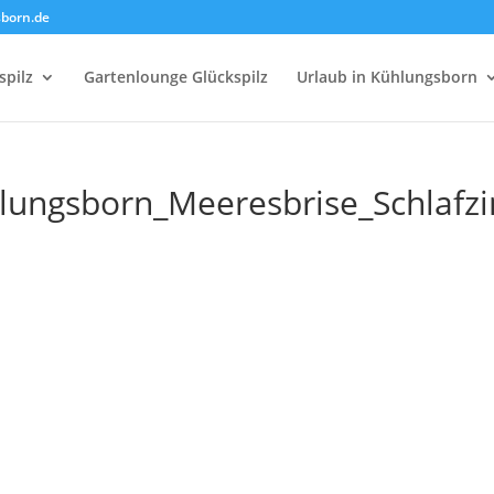
sborn.de
spilz
Gartenlounge Glückspilz
Urlaub in Kühlungsborn
ehlungsborn_Meeresbrise_Schlaf