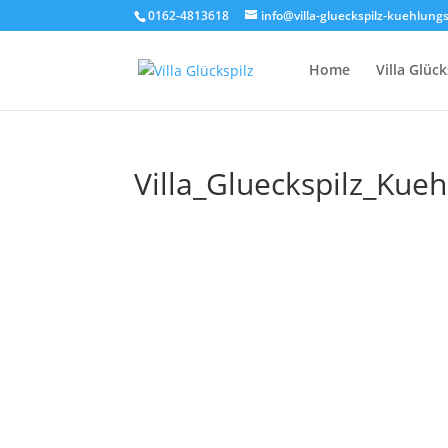
0162-4813618
info@villa-glueckspilz-kuehlung
Home
Villa Glück
Villa_Glueckspilz_Ku