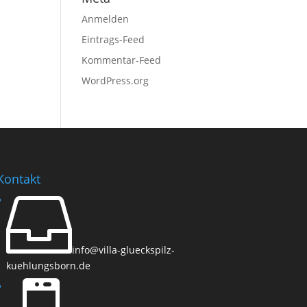
Anmelden
Eintrags-Feed
Kommentar-Feed
WordPress.org
Kontakt

info@villa-glueckspilz-
kuehlungsborn.de