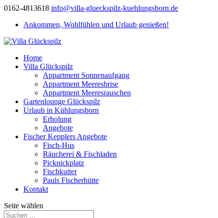
0162-4813618
info@villa-glueckspilz-kuehlungsborn.de
Ankommen, Wohlfühlen und Urlaub genießen!
Home
Villa Glückspilz
Appartment Sonnenaufgang
Appartment Meeresbrise
Appartment Meeresrauschen
Gartenlounge Glückspilz
Urlaub in Kühlungsborn
Erholung
Angebote
Fischer Kepplers Angebote
Fisch-Hus
Räucherei & Fischladen
Picknickplatz
Fischkutter
Pauls Fischerhütte
Kontakt
Seite wählen