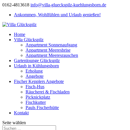
0162-4813618
info@villa-glueckspilz-kuehlungsborn.de
Ankommen, Wohlfühlen und Urlaub genießen!
Home
Villa Glückspilz
Appartment Sonnenaufgang
Appartment Meeresbrise
Appartment Meeresrauschen
Gartenlounge Glückspilz
Urlaub in Kühlungsborn
Erholung
Angebote
Fischer Kepplers Angebote
Fisch-Hus
Räucherei & Fischladen
Picknickplatz
Fischkutter
Pauls Fischerhütte
Kontakt
Seite wählen