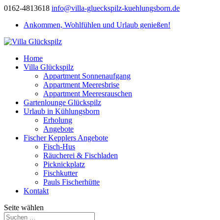
0162-4813618
info@villa-glueckspilz-kuehlungsborn.de
Ankommen, Wohlfühlen und Urlaub genießen!
Home
Villa Glückspilz
Appartment Sonnenaufgang
Appartment Meeresbrise
Appartment Meeresrauschen
Gartenlounge Glückspilz
Urlaub in Kühlungsborn
Erholung
Angebote
Fischer Kepplers Angebote
Fisch-Hus
Räucherei & Fischladen
Picknickplatz
Fischkutter
Pauls Fischerhütte
Kontakt
Seite wählen